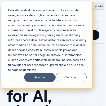
LIVE
/
FIELD OPS
/
3K+ CLIENTS DEPLOYED
/
130+ CERTIFIED 
Este sitio web almacena cookies en tu dispositivo de
navegación a este sitio, las cuales se utilizan para
recopilar información acerca de tu interacción con
GuidancePlex →
nuestro sitio web y nos permite recordarte. Usamos esta
información con el fin de mejorar y personalizar tu
Talk to an engineer →
experiencia de navegación y para generar analíticas y
métricas acerca de nuestros visitantes en este sitio web y
otros medios de comunicación. Para conocer más acerca
de las cookies, consulta nuestro
aviso de privacidad.
Si rechazas, no se hará seguimiento de tu información
cuando visites este sitio web. Se usará una sola cookie en
BLOG / FIELD NOTES
tu navegador para recordar tu preferencia de que no se
te haga seguimiento.
Field notes
Aceptar
Declinar
for AI,