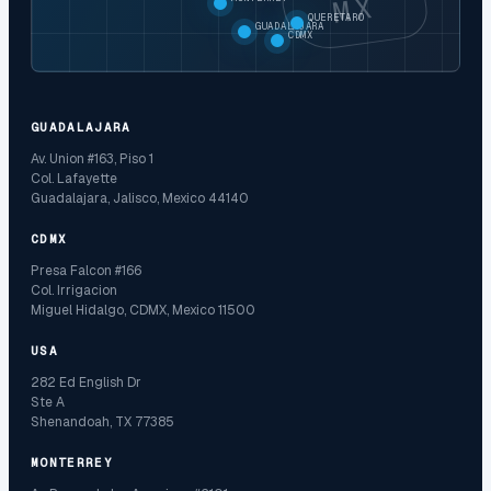
MX
QUERETARO
GUADALAJARA
CDMX
GUADALAJARA
Av. Union #163, Piso 1
Col. Lafayette
Guadalajara, Jalisco, Mexico 44140
CDMX
Presa Falcon #166
Col. Irrigacion
Miguel Hidalgo, CDMX, Mexico 11500
USA
282 Ed English Dr
Ste A
Shenandoah, TX 77385
MONTERREY