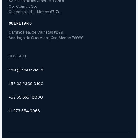
Av. Paseo de las Americas #2101
Col. Country Sol
Guadalupe, N.L., Mexico 67174
QUERETARO
Camino Real de Carretas #299
Santiago de Queretaro, Qro, Mexico 76060
CONTACT
hola@inbest.cloud
+52 33 2309 0100
+52 55 6651 8800
+1 973 554 9068