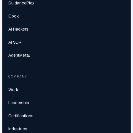
GuidancePlex
Obok
AI Hackers
AI SDR
AgentMetal
COMPANY
Work
Leadership
Certifications
Industries