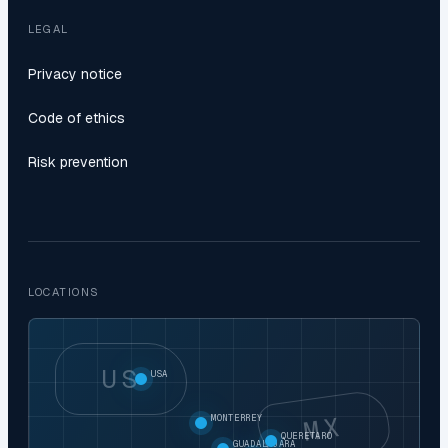
LEGAL
Privacy notice
Code of ethics
Risk prevention
LOCATIONS
US
USA
MX
MONTERREY
QUERETARO
GUADALAJARA