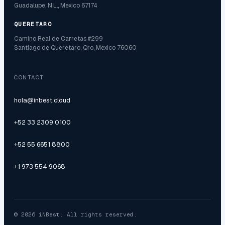
Guadalupe, N.L., Mexico 67174
QUERETARO
Camino Real de Carretas #299
Santiago de Queretaro, Qro, Mexico 76060
CONTACT
hola@inbest.cloud
+52 33 2309 0100
+52 55 6651 8800
+1 973 554 9068
© 2026 iNBest. All rights reserved.