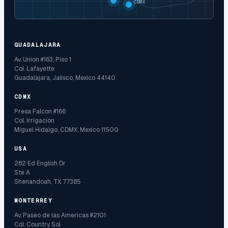
CDMX
GUADALAJARA
Av. Union #163, Piso 1
Col. Lafayette
Guadalajara, Jalisco, Mexico 44140
CDMX
Presa Falcon #166
Col. Irrigacion
Miguel Hidalgo, CDMX, Mexico 11500
USA
282 Ed English Dr
Ste A
Shenandoah, TX 77385
MONTERREY
Av. Paseo de las Americas #2101
Col. Country Sol