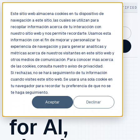
LIVE
/
FIELD OPS
/
3K+ CLIENTS DEPLOYED
/
130+ CERTIFIED 
Este sitio web almacena cookies en tu dispositivo de
navegación a este sitio, las cuales se utilizan para
recopilar información acerca de tu interacción con
GuidancePlex →
nuestro sitio web y nos permite recordarte. Usamos esta
información con el fin de mejorar y personalizar tu
Talk to an engineer →
experiencia de navegación y para generar analíticas y
métricas acerca de nuestros visitantes en este sitio web y
otros medios de comunicación. Para conocer más acerca
de las cookies, consulta nuestro
aviso de privacidad.
Si rechazas, no se hará seguimiento de tu información
cuando visites este sitio web. Se usará una sola cookie en
BLOG / FIELD NOTES
tu navegador para recordar tu preferencia de que no se
te haga seguimiento.
Field notes
Aceptar
Declinar
for AI,