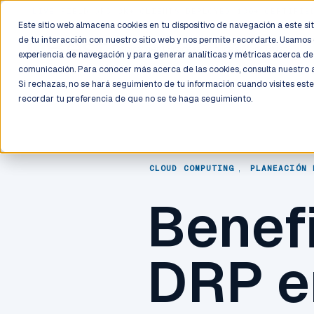
LIVE
/
FIELD OPS
/
3K+ CLIENTS DEPLOYED
/
130+ CERTIFIE
Este sitio web almacena cookies en tu dispositivo de navegación a este siti
de tu interacción con nuestro sitio web y nos permite recordarte. Usamos 
Deployment
Process
Services
Work
Trust
experiencia de navegación y para generar analíticas y métricas acerca de 
comunicación. Para conocer más acerca de las cookies, consulta nuestro
Si rechazas, no se hará seguimiento de tu información cuando visites este
recordar tu preferencia de que no se te haga seguimiento.
CLOUD COMPUTING
,
PLANEACIÓN 
Benefi
DRP e