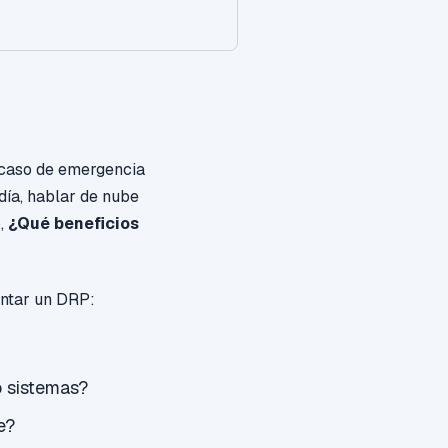
caso de emergencia
día, hablar de nube
o,
¿Qué beneficios
ontar un DRP:
o sistemas?
e?