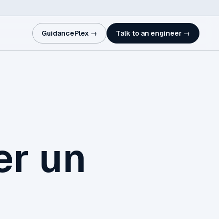
GuidancePlex →
Talk to an engineer →
er un