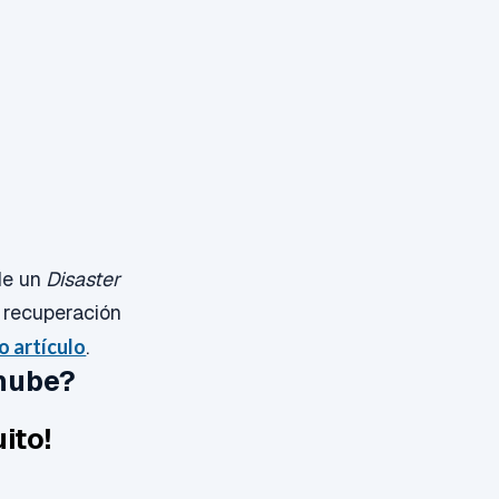
de un
Disaster
e recuperación
o artículo
.
 nube?
ito!