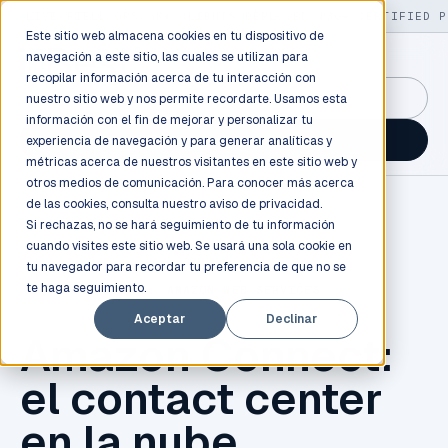
LIVE
/
FIELD OPS
/
3K+ CLIENTS DEPLOYED
/
130+ CERTIFIED P
Este sitio web almacena cookies en tu dispositivo de
navegación a este sitio, las cuales se utilizan para
recopilar información acerca de tu interacción con
GuidancePlex →
nuestro sitio web y nos permite recordarte. Usamos esta
información con el fin de mejorar y personalizar tu
Talk to an engineer →
experiencia de navegación y para generar analíticas y
métricas acerca de nuestros visitantes en este sitio web y
otros medios de comunicación. Para conocer más acerca
de las cookies, consulta nuestro
aviso de privacidad.
Si rechazas, no se hará seguimiento de tu información
cuando visites este sitio web. Se usará una sola cookie en
tu navegador para recordar tu preferencia de que no se
te haga seguimiento.
CLOUD COMPUTING
,
AMAZON WEB SERVICES
Aceptar
Declinar
Amazon Connect:
el contact center
en la nube