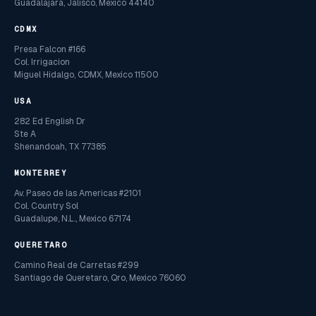
Guadalajara, Jalisco, Mexico 44140
CDMX
Presa Falcon #166
Col. Irrigacion
Miguel Hidalgo, CDMX, Mexico 11500
USA
282 Ed English Dr
Ste A
Shenandoah, TX 77385
MONTERREY
Av. Paseo de las Americas #2101
Col. Country Sol
Guadalupe, N.L., Mexico 67174
QUERETARO
Camino Real de Carretas #299
Santiago de Queretaro, Qro, Mexico 76060