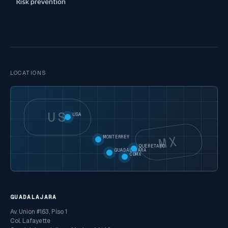
Risk prevention
LOCATIONS
US
USA
MX
MONTERREY
QUERETARO
GUADALAJARA
CDMX
GUADALAJARA
Av. Union #163, Piso 1
Col. Lafayette