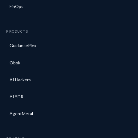
FinOps
PRODUCTS
GuidancePlex
Obok
AI Hackers
AI SDR
AgentMetal