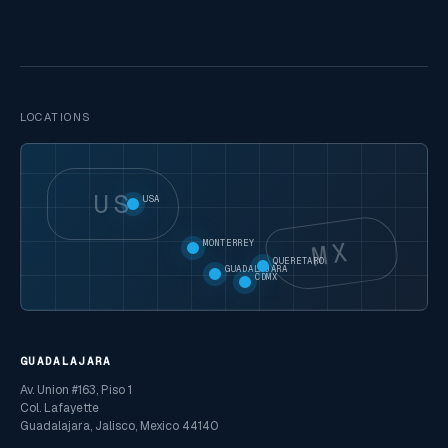
LOCATIONS
US
USA
MX
MONTERREY
QUERETARO
GUADALAJARA
CDMX
GUADALAJARA
Av. Union #163, Piso 1
Col. Lafayette
Guadalajara, Jalisco, Mexico 44140