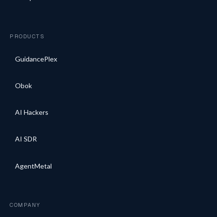
PRODUCTS
GuidancePlex
Obok
AI Hackers
AI SDR
AgentMetal
COMPANY