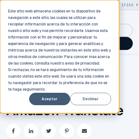
LIVE
/
FIELD OPS
/
3K+ CLIENTS DEPLOYED
/
130+ CERTIFIED P
Este sitio web almacena cookies en tu dispositivo de
navegación a este sitio, las cuales se utilizan para
recopilar información acerca de tu interacción con
GuidancePlex →
nuestro sitio web y nos permite recordarte. Usamos esta
información con el fin de mejorar y personalizar tu
Talk to an engineer →
experiencia de navegación y para generar analíticas y
métricas acerca de nuestros visitantes en este sitio web y
otros medios de comunicación. Para conocer más acerca
de las cookies, consulta nuestro
aviso de privacidad.
Si rechazas, no se hará seguimiento de tu información
cuando visites este sitio web. Se usará una sola cookie en
tu navegador para recordar tu preferencia de que no se
te haga seguimiento.
CLOUD COMPUTING
,
AMAZON WEB SERVICES
,
AWS
Aceptar
Declinar
Amazon Translate