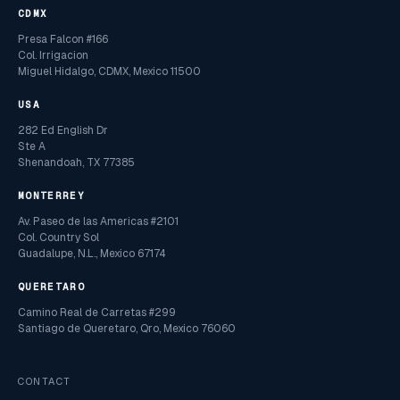
CDMX
Presa Falcon #166
Col. Irrigacion
Miguel Hidalgo, CDMX, Mexico 11500
USA
282 Ed English Dr
Ste A
Shenandoah, TX 77385
MONTERREY
Av. Paseo de las Americas #2101
Col. Country Sol
Guadalupe, N.L., Mexico 67174
QUERETARO
Camino Real de Carretas #299
Santiago de Queretaro, Qro, Mexico 76060
CONTACT