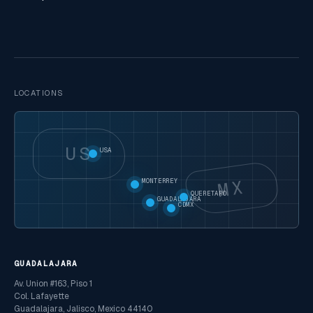
LOCATIONS
US
USA
MX
MONTERREY
QUERETARO
GUADALAJARA
CDMX
GUADALAJARA
Av. Union #163, Piso 1
Col. Lafayette
Guadalajara, Jalisco, Mexico 44140