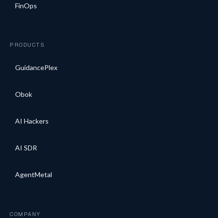
FinOps
PRODUCTS
GuidancePlex
Obok
AI Hackers
AI SDR
AgentMetal
COMPANY