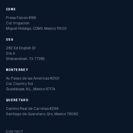
CDMX
Presa Falcon #166
Col. Irrigacion
Miguel Hidalgo, CDMX, Mexico 11500
USA
282 Ed English Dr
Ste A
Shenandoah, TX 77385
MONTERREY
Av. Paseo de las Americas #2101
Col. Country Sol
Guadalupe, N.L., Mexico 67174
QUERETARO
Camino Real de Carretas #299
Santiago de Queretaro, Qro, Mexico 76060
CONTACT