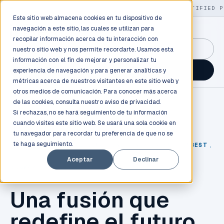
LIVE
/
FIELD OPS
/
3K+ CLIENTS DEPLOYED
/
130+ CERTIFIED P
Este sitio web almacena cookies en tu dispositivo de
navegación a este sitio, las cuales se utilizan para
recopilar información acerca de tu interacción con
GuidancePlex →
nuestro sitio web y nos permite recordarte. Usamos esta
información con el fin de mejorar y personalizar tu
Talk to an engineer →
experiencia de navegación y para generar analíticas y
métricas acerca de nuestros visitantes en este sitio web y
otros medios de comunicación. Para conocer más acerca
de las cookies, consulta nuestro
aviso de privacidad.
Si rechazas, no se hará seguimiento de tu información
cuando visites este sitio web. Se usará una sola cookie en
tu navegador para recordar tu preferencia de que no se
te haga seguimiento.
TECNOLOGÍA
,
CLOUD COMPUTING
,
NOVEDADES
,
INBEST
,
Aceptar
Declinar
BIGWAVEDATA
,
NUBOSPERTA
Una fusión que
redefine el futuro