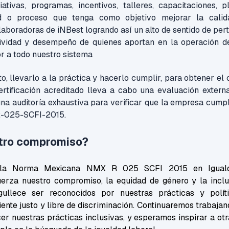
ativas, programas, incentivos, talleres, capacitaciones, 
dad o proceso que tenga como objetivo mejorar la cali
aboradoras de iNBest logrando así un alto de sentido de per
tividad y desempeño de quienes aportan en la operación d
or a todo nuestro sistema
, llevarlo a la práctica y hacerlo cumplir, para obtener el c
rtificación acreditado lleva a cabo una evaluación extern
na auditoría exhaustiva para verificar que la empresa cumpl
R-025-SCFI-2015.
stro compromiso?
 la Norma Mexicana NMX R 025 SCFI 2015 en Igual
uerza nuestro compromiso, la equidad de género y la inclu
gullece ser reconocidos por nuestras prácticas y polít
nte justo y libre de discriminación. Continuaremos trabaja
er nuestras prácticas inclusivas, y esperamos inspirar a ot