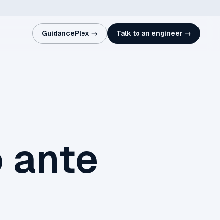
GuidancePlex →
Talk to an engineer →
o ante