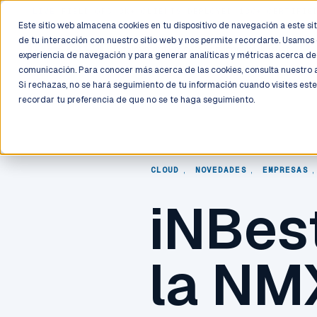
LIVE
/
FIELD OPS
/
3K+ CLIENTS DEPLOYED
/
130+ CERTIFIE
Este sitio web almacena cookies en tu dispositivo de navegación a este siti
de tu interacción con nuestro sitio web y nos permite recordarte. Usamos 
Deployment
Process
Services
Work
Trust
experiencia de navegación y para generar analíticas y métricas acerca de 
comunicación. Para conocer más acerca de las cookies, consulta nuestro
Si rechazas, no se hará seguimiento de tu información cuando visites este
recordar tu preferencia de que no se te haga seguimiento.
CLOUD
,
NOVEDADES
,
EMPRESAS
iNBest
la NM