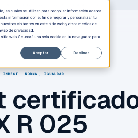
D PROFESSIONALS
/
AWS / AZURE / GOOGLE CLOUD
o, las cuales se utilizan para recopilar información acerca
esta información con el fin de mejorar y personalizar tu
nuestros visitantes en este sitio web y otros medios de
aviso de privacidad.
 sitio web. Se usará una sola cookie en tu navegador para
Aceptar
Declinar
,
INBEST
,
NORMA
,
IGUALDAD
 certificad
X R 025