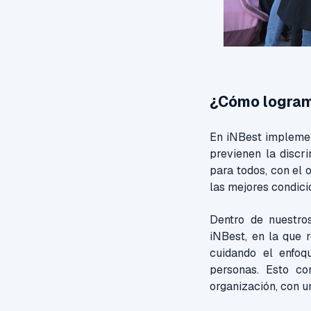
¿Cómo logramo
En iNBest implem
previenen la discr
para todos, con el 
las mejores condici
Dentro de nuestro
iNBest, en la que 
cuidando el enfoq
personas. Esto co
organización, con u