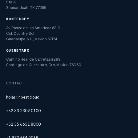
Ste A
Shenandoah, TX 77385
MONTERREY
Av. Paseo de las Americas #2101
Col. Country Sol
Guadalupe, N.L., Mexico 67174
QUERETARO
Camino Real de Carretas #299
Santiago de Queretaro, Qro, Mexico 76060
CONTACT
hola@inbest.cloud
+52 33 2309 0100
+52 55 6651 8800
+1 973 554 9068