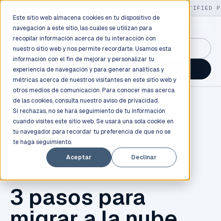
LIVE
/
FIELD OPS
/
3K+ CLIENTS DEPLOYED
/
130+ CERTIFIED P
Este sitio web almacena cookies en tu dispositivo de
navegación a este sitio, las cuales se utilizan para
recopilar información acerca de tu interacción con
GuidancePlex →
nuestro sitio web y nos permite recordarte. Usamos esta
información con el fin de mejorar y personalizar tu
Talk to an engineer →
experiencia de navegación y para generar analíticas y
métricas acerca de nuestros visitantes en este sitio web y
otros medios de comunicación. Para conocer más acerca
de las cookies, consulta nuestro
aviso de privacidad.
Si rechazas, no se hará seguimiento de tu información
cuando visites este sitio web. Se usará una sola cookie en
tu navegador para recordar tu preferencia de que no se
te haga seguimiento.
CLOUD COMPUTING
,
AMAZON WEB SERVICES
,
AWS
,
Aceptar
Declinar
SERVIDORES EN LA NUBE
3 pasos para
migrar a la nube