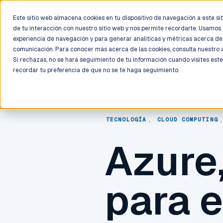
LIVE
/
FIELD OPS
/
3K+ CLIENTS DEPLOYED
/
130+ CERTIFIE
Este sitio web almacena cookies en tu dispositivo de navegación a este siti
de tu interacción con nuestro sitio web y nos permite recordarte. Usamos 
Deployment
Process
Services
Work
Trust
experiencia de navegación y para generar analíticas y métricas acerca de 
comunicación. Para conocer más acerca de las cookies, consulta nuestro
Si rechazas, no se hará seguimiento de tu información cuando visites este
recordar tu preferencia de que no se te haga seguimiento.
TECNOLOGÍA
,
CLOUD COMPUTING
Azure,
para e