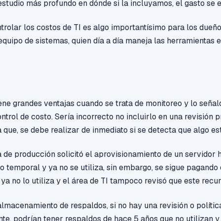
 estudio más profundo en dónde si la incluyamos, el gasto se e
trolar los costos de TI es algo
importantísimo
para los dueño
 equipo de sistemas, quien día a día maneja las herramientas 
ene grandes ventajas cuando se trata de monitoreo y lo señalo
ntrol de costo.
Sería incorrecto no incluirlo en una revisión 
a que, se debe realizar de inmediato si se detecta que algo e
a de producción solicitó el aprovisionamiento de un servidor
o temporal y ya no se utiliza, sin embargo, se sigue pagando 
 ya no lo utiliza y el área de TI tampoco revisó que este recu
almacenamiento de respaldos, si no hay una revisión o polític
ente, podrían tener respaldos de hace 5 años que no utilizan 