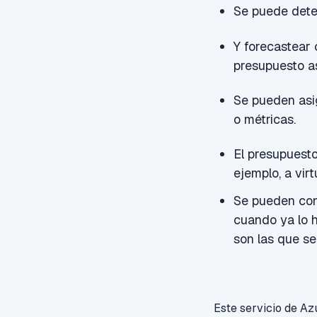
Se puede detec
Y f
orecastear 
presupuesto a
Se pueden asig
o métricas.
El presupuest
ejemplo, a
vir
Se pueden conf
cuando ya lo 
son las que se
Este servicio de Az