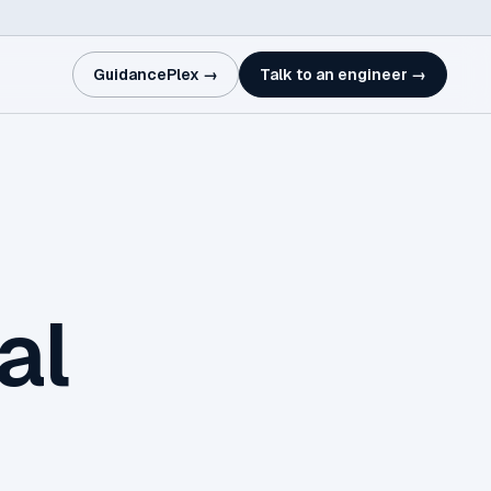
GuidancePlex →
Talk to an engineer →
al