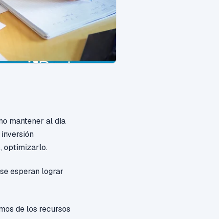
omo mantener al día
 inversión
o,
optimizarlo.
 se esperan lograr
damos
de
los recursos