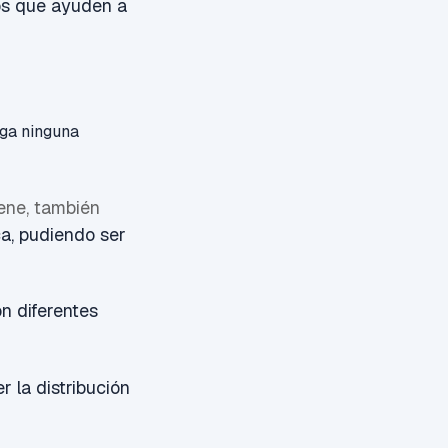
os que ayuden a
aga ninguna
iene, también
ca
, pudiendo ser
n diferentes
 la distribución