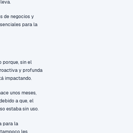
leva.
s de negocios y
esenciales para la
 porque, sin el
proactiva y profunda
stá impactando.
 hace unos
meses,
debido a que, el
rso estaba sin uso.
a para la
y tampoco les