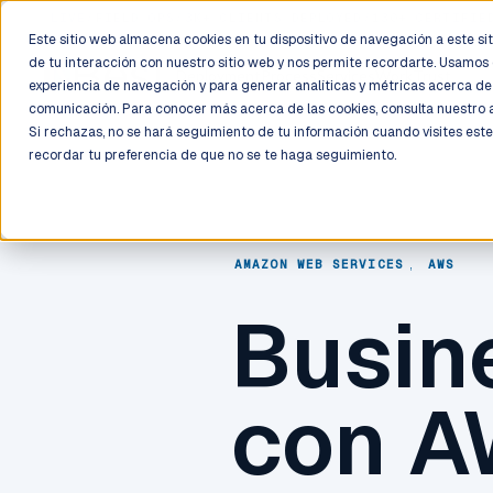
LIVE
/
FIELD OPS
/
3K+ CLIENTS DEPLOYED
/
130+ CERTIFIE
Este sitio web almacena cookies en tu dispositivo de navegación a este siti
de tu interacción con nuestro sitio web y nos permite recordarte. Usamos 
Deployment
Process
Services
Work
Trust
experiencia de navegación y para generar analíticas y métricas acerca de 
comunicación. Para conocer más acerca de las cookies, consulta nuestro
Si rechazas, no se hará seguimiento de tu información cuando visites este
recordar tu preferencia de que no se te haga seguimiento.
AMAZON WEB SERVICES
,
AWS
Busine
con 