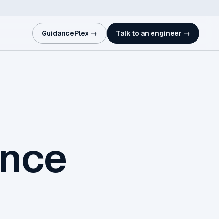
GuidancePlex →
Talk to an engineer →
ence