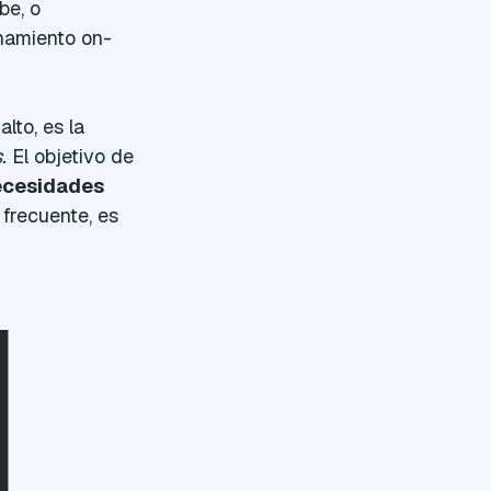
be, o
namiento on-
lto, es la
.
El objetivo de
ecesidades
frecuente, es