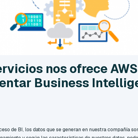
rvicios nos ofrece AWS
ntar Business Intelli
eso de BI, los datos que se generan en nuestra compañía so
amiento y según las características de nuestros datos, pod