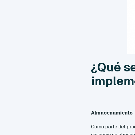
¿Qué se
impleme
Almacenamiento
Como parte del proc
así como su almacen