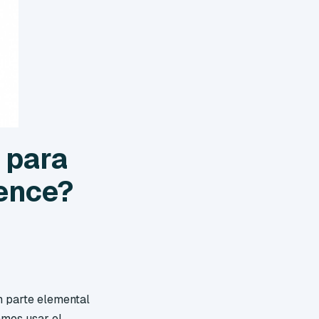
 para
gence?
n parte elemental
emos usar el