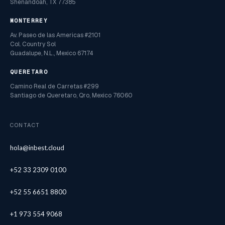
Shenandoah, TX 77385
MONTERREY
Av. Paseo de las Americas #2101
Col. Country Sol
Guadalupe, N.L., Mexico 67174
QUERETARO
Camino Real de Carretas #299
Santiago de Queretaro, Qro, Mexico 76060
CONTACT
hola@inbest.cloud
+52 33 2309 0100
+52 55 6651 8800
+1 973 554 9068