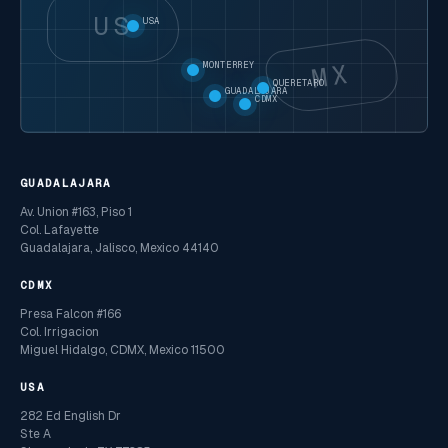
US
USA
MX
MONTERREY
QUERETARO
GUADALAJARA
CDMX
GUADALAJARA
Av. Union #163, Piso 1
Col. Lafayette
Guadalajara, Jalisco, Mexico 44140
CDMX
Presa Falcon #166
Col. Irrigacion
Miguel Hidalgo, CDMX, Mexico 11500
USA
282 Ed English Dr
Ste A