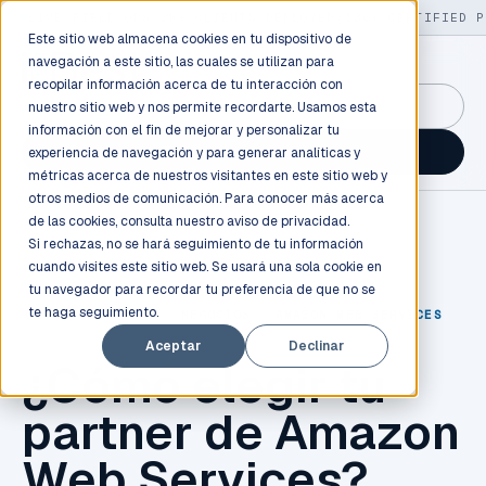
LIVE
/
FIELD OPS
/
3K+ CLIENTS DEPLOYED
/
130+ CERTIFIED P
Este sitio web almacena cookies en tu dispositivo de
navegación a este sitio, las cuales se utilizan para
recopilar información acerca de tu interacción con
GuidancePlex →
nuestro sitio web y nos permite recordarte. Usamos esta
información con el fin de mejorar y personalizar tu
Talk to an engineer →
experiencia de navegación y para generar analíticas y
métricas acerca de nuestros visitantes en este sitio web y
otros medios de comunicación. Para conocer más acerca
de las cookies, consulta nuestro
aviso de privacidad.
Si rechazas, no se hará seguimiento de tu información
cuando visites este sitio web. Se usará una sola cookie en
tu navegador para recordar tu preferencia de que no se
te haga seguimiento.
CLOUD COMPUTING
,
NEGOCIOS
,
AMAZON WEB SERVICES
Aceptar
Declinar
¿Cómo elegir tu
partner de Amazon
Web Services?