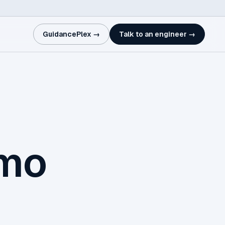
GuidancePlex →
Talk to an engineer →
ómo