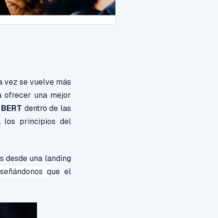
a vez se vuelve más
a ofrecer una mejor
e BERT
dentro
de las
 los principios del
s desde una landing
nseñándonos
q
ue el