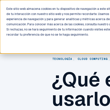
LIVE
/
FIELD OPS
/
3K+ CLIENTS DEPLOYED
/
130+ CERTIFIE
Este sitio web almacena cookies en tu dispositivo de navegación a este siti
de tu interacción con nuestro sitio web y nos permite recordarte. Usamos 
Deployment
Process
Services
Work
Trust
experiencia de navegación y para generar analíticas y métricas acerca de 
comunicación. Para conocer más acerca de las cookies, consulta nuestro
Si rechazas, no se hará seguimiento de tu información cuando visites este
recordar tu preferencia de que no se te haga seguimiento.
TECNOLOGÍA
,
CLOUD COMPUTING
¿Qué 
usarl