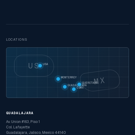
LOCATIONS
US
USA
MX
MONTERREY
QUERETARO
GUADALAJARA
CDMX
GUADALAJARA
Av. Union #163, Piso 1
Col. Lafayette
Guadalajara, Jalisco, Mexico 44140