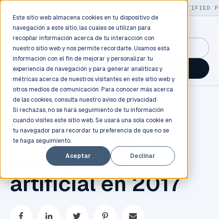
LIVE
/
FIELD OPS
/
3K+ CLIENTS DEPLOYED
/
130+ CERTIFIED P
Este sitio web almacena cookies en tu dispositivo de
navegación a este sitio, las cuales se utilizan para
recopilar información acerca de tu interacción con
GuidancePlex →
nuestro sitio web y nos permite recordarte. Usamos esta
información con el fin de mejorar y personalizar tu
Talk to an engineer →
experiencia de navegación y para generar analíticas y
métricas acerca de nuestros visitantes en este sitio web y
otros medios de comunicación. Para conocer más acerca
de las cookies, consulta nuestro
aviso de privacidad.
Si rechazas, no se hará seguimiento de tu información
cuando visites este sitio web. Se usará una sola cookie en
tu navegador para recordar tu preferencia de que no se
5 errores de la
te haga seguimiento.
inteligencia
Aceptar
Declinar
artificial en 2017