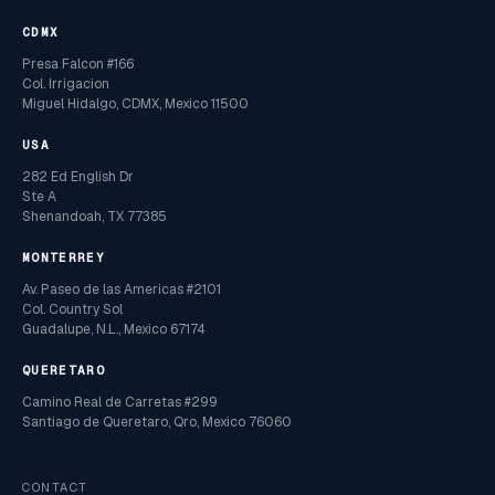
CDMX
Presa Falcon #166
Col. Irrigacion
Miguel Hidalgo, CDMX, Mexico 11500
USA
282 Ed English Dr
Ste A
Shenandoah, TX 77385
MONTERREY
Av. Paseo de las Americas #2101
Col. Country Sol
Guadalupe, N.L., Mexico 67174
QUERETARO
Camino Real de Carretas #299
Santiago de Queretaro, Qro, Mexico 76060
CONTACT