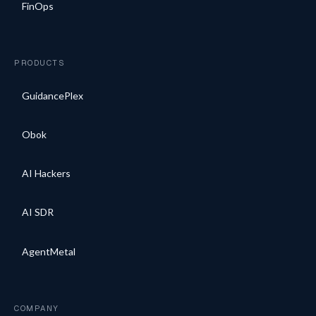
FinOps
PRODUCTS
GuidancePlex
Obok
AI Hackers
AI SDR
AgentMetal
COMPANY