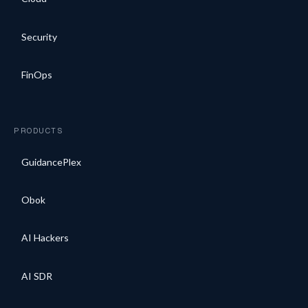
Security
FinOps
PRODUCTS
GuidancePlex
Obok
AI Hackers
AI SDR