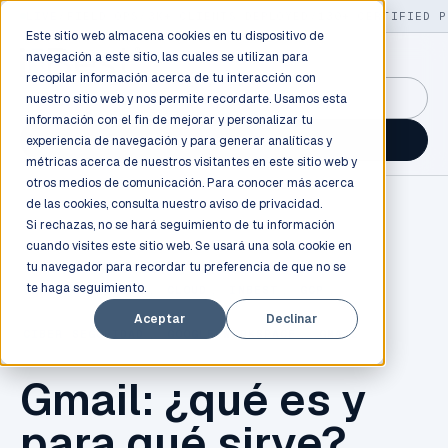
LIVE
/
FIELD OPS
/
3K+ CLIENTS DEPLOYED
/
130+ CERTIFIED P
Este sitio web almacena cookies en tu dispositivo de
navegación a este sitio, las cuales se utilizan para
recopilar información acerca de tu interacción con
GuidancePlex →
nuestro sitio web y nos permite recordarte. Usamos esta
información con el fin de mejorar y personalizar tu
Talk to an engineer →
experiencia de navegación y para generar analíticas y
métricas acerca de nuestros visitantes en este sitio web y
otros medios de comunicación. Para conocer más acerca
de las cookies, consulta nuestro
aviso de privacidad.
Si rechazas, no se hará seguimiento de tu información
cuando visites este sitio web. Se usará una sola cookie en
tu navegador para recordar tu preferencia de que no se
te haga seguimiento.
CLOUD COMPUTING
,
CLOUD
,
INBEST
,
GCP
,
Aceptar
Declinar
CIBER SEGURIDAD
,
GOOGLE WORKSPACE
,
GMAIL
Gmail: ¿qué es y
para qué sirve?