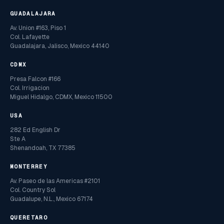
GUADALAJARA
Av. Union #163, Piso 1
Col. Lafayette
Guadalajara, Jalisco, Mexico 44140
CDMX
Presa Falcon #166
Col. Irrigacion
Miguel Hidalgo, CDMX, Mexico 11500
USA
282 Ed English Dr
Ste A
Shenandoah, TX 77385
MONTERREY
Av. Paseo de las Americas #2101
Col. Country Sol
Guadalupe, N.L., Mexico 67174
QUERETARO