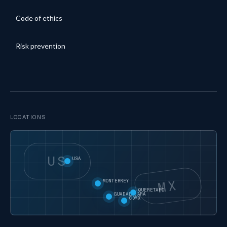
Code of ethics
Risk prevention
LOCATIONS
US
USA
MX
MONTERREY
QUERETARO
GUADALAJARA
CDMX