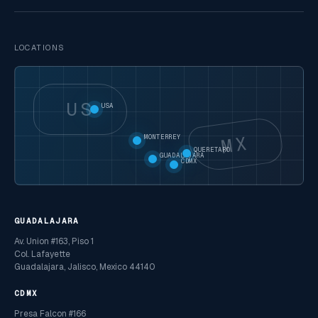
LOCATIONS
US
USA
MX
MONTERREY
QUERETARO
GUADALAJARA
CDMX
GUADALAJARA
Av. Union #163, Piso 1
Col. Lafayette
Guadalajara, Jalisco, Mexico 44140
CDMX
Presa Falcon #166