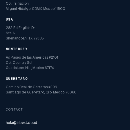
Col. Irrigacion
Miguel Hidalgo, CDMX, Mexico 11500
USA
282 Ed English Dr
Ste A
Shenandoah, TX 77385
MONTERREY
Av. Paseo de las Americas #2101
Col. Country Sol
Guadalupe, N.L., Mexico 67174
QUERETARO
Camino Real de Carretas #299
Santiago de Queretaro, Qro, Mexico 76060
CONTACT
hola@inbest.cloud