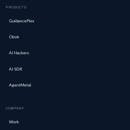
PRODUCTS
GuidancePlex
Obok
AI Hackers
AI SDR
AgentMetal
COMPANY
Work