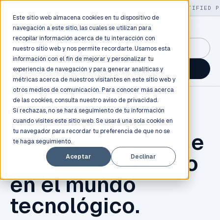
LIVE
/
FIELD OPS
/
3K+ CLIENTS DEPLOYED
/
130+ CERTIFIED P
Este sitio web almacena cookies en tu dispositivo de
navegación a este sitio, las cuales se utilizan para
recopilar información acerca de tu interacción con
GuidancePlex →
nuestro sitio web y nos permite recordarte. Usamos esta
información con el fin de mejorar y personalizar tu
Talk to an engineer →
experiencia de navegación y para generar analíticas y
métricas acerca de nuestros visitantes en este sitio web y
otros medios de comunicación. Para conocer más acerca
de las cookies, consulta nuestro
aviso de privacidad.
Si rechazas, no se hará seguimiento de tu información
cuando visites este sitio web. Se usará una sola cookie en
tu navegador para recordar tu preferencia de que no se
iNBest: 14 Años de
te haga seguimiento.
Innovación y Éxito
Aceptar
Declinar
en el mundo
tecnológico.