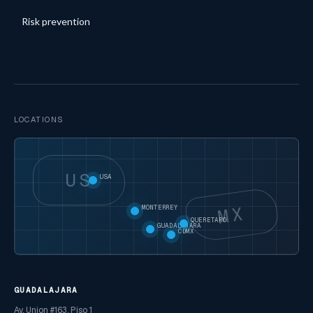
Risk prevention
LOCATIONS
US
USA
MX
MONTERREY
QUERETARO
GUADALAJARA
CDMX
GUADALAJARA
Av. Union #163, Piso 1