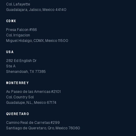
Col. Lafayette
Guadalajara, Jalisco, Mexico 44140
CDMX
Presa Falcon #166
Col. Irrigacion
Miguel Hidalgo, CDMX, Mexico 11500
USA
282 Ed English Dr
Ste A
Shenandoah, TX 77385
MONTERREY
Av. Paseo de las Americas #2101
Col. Country Sol
Guadalupe, N.L., Mexico 67174
QUERETARO
Camino Real de Carretas #299
Santiago de Queretaro, Qro, Mexico 76060