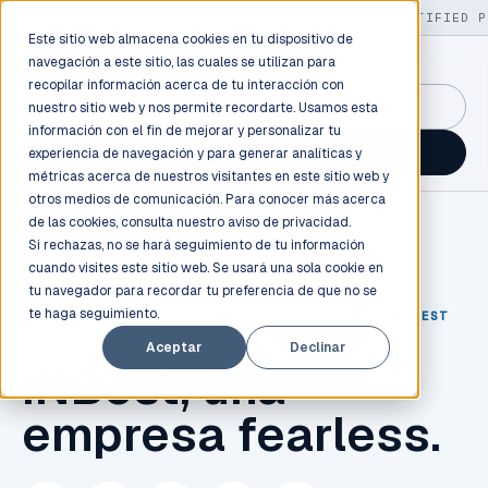
LIVE
/
FIELD OPS
/
3K+ CLIENTS DEPLOYED
/
130+ CERTIFIED P
Este sitio web almacena cookies en tu dispositivo de
navegación a este sitio, las cuales se utilizan para
recopilar información acerca de tu interacción con
GuidancePlex →
nuestro sitio web y nos permite recordarte. Usamos esta
información con el fin de mejorar y personalizar tu
Talk to an engineer →
experiencia de navegación y para generar analíticas y
métricas acerca de nuestros visitantes en este sitio web y
otros medios de comunicación. Para conocer más acerca
de las cookies, consulta nuestro
aviso de privacidad.
Si rechazas, no se hará seguimiento de tu información
cuando visites este sitio web. Se usará una sola cookie en
tu navegador para recordar tu preferencia de que no se
te haga seguimiento.
CLOUD
,
LIDERAZGO
,
NUBE
,
PRODUCTIVIDAD
,
INBEST
Aceptar
Declinar
iNBest, una
empresa fearless.