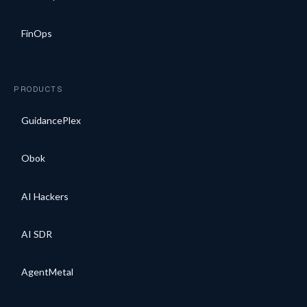
FinOps
PRODUCTS
GuidancePlex
Obok
AI Hackers
AI SDR
AgentMetal