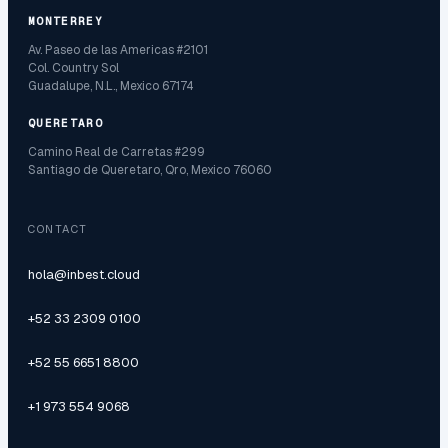
MONTERREY
Av. Paseo de las Americas #2101
Col. Country Sol
Guadalupe, N.L., Mexico 67174
QUERETARO
Camino Real de Carretas #299
Santiago de Queretaro, Qro, Mexico 76060
CONTACT
hola@inbest.cloud
+52 33 2309 0100
+52 55 6651 8800
+1 973 554 9068