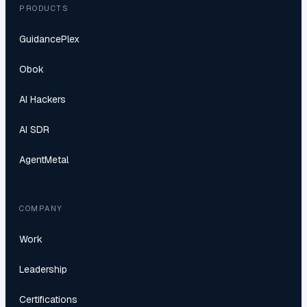
PRODUCTS
GuidancePlex
Obok
AI Hackers
AI SDR
AgentMetal
COMPANY
Work
Leadership
Certifications