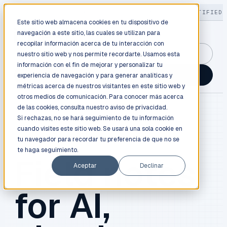
LIVE
/
FIELD OPS
/
3K+ CLIENTS DEPLOYED
/
130+ CERTIFIED 
Este sitio web almacena cookies en tu dispositivo de
navegación a este sitio, las cuales se utilizan para
recopilar información acerca de tu interacción con
GuidancePlex →
nuestro sitio web y nos permite recordarte. Usamos esta
información con el fin de mejorar y personalizar tu
Talk to an engineer →
experiencia de navegación y para generar analíticas y
métricas acerca de nuestros visitantes en este sitio web y
otros medios de comunicación. Para conocer más acerca
de las cookies, consulta nuestro
aviso de privacidad.
Si rechazas, no se hará seguimiento de tu información
cuando visites este sitio web. Se usará una sola cookie en
BLOG / FIELD NOTES
tu navegador para recordar tu preferencia de que no se
te haga seguimiento.
Field notes
Aceptar
Declinar
for AI,