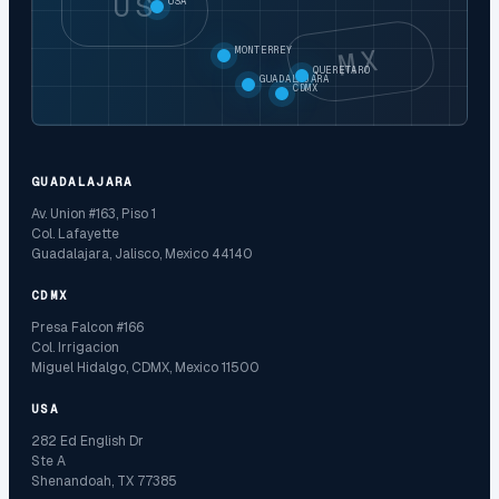
US
USA
MX
MONTERREY
QUERETARO
GUADALAJARA
CDMX
GUADALAJARA
Av. Union #163, Piso 1
Col. Lafayette
Guadalajara, Jalisco, Mexico 44140
CDMX
Presa Falcon #166
Col. Irrigacion
Miguel Hidalgo, CDMX, Mexico 11500
USA
282 Ed English Dr
Ste A
Shenandoah, TX 77385