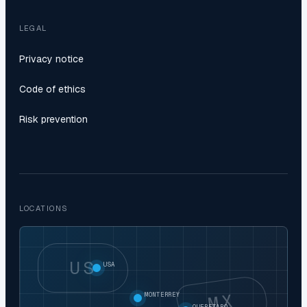
LEGAL
Privacy notice
Code of ethics
Risk prevention
LOCATIONS
US
USA
MX
MONTERREY
QUERETARO