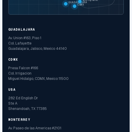
GUADALAJARA
CDMX
GUADALAJARA
Av. Union #163, Piso 1
Col. Lafayette
Guadalajara, Jalisco, Mexico 44140
CDMX
Presa Falcon #166
Col. Irrigacion
Miguel Hidalgo, CDMX, Mexico 11500
USA
282 Ed English Dr
Ste A
Shenandoah, TX 77385
MONTERREY
Av. Paseo de las Americas #2101