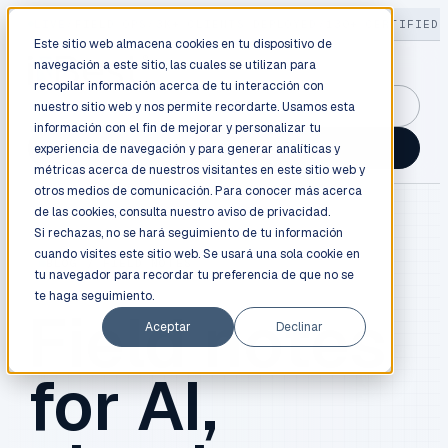
LIVE
/
FIELD OPS
/
3K+ CLIENTS DEPLOYED
/
130+ CERTIFIED 
Este sitio web almacena cookies en tu dispositivo de
navegación a este sitio, las cuales se utilizan para
recopilar información acerca de tu interacción con
GuidancePlex →
nuestro sitio web y nos permite recordarte. Usamos esta
información con el fin de mejorar y personalizar tu
Talk to an engineer →
experiencia de navegación y para generar analíticas y
métricas acerca de nuestros visitantes en este sitio web y
otros medios de comunicación. Para conocer más acerca
de las cookies, consulta nuestro
aviso de privacidad.
Si rechazas, no se hará seguimiento de tu información
cuando visites este sitio web. Se usará una sola cookie en
BLOG / FIELD NOTES
tu navegador para recordar tu preferencia de que no se
te haga seguimiento.
Field notes
Aceptar
Declinar
for AI,