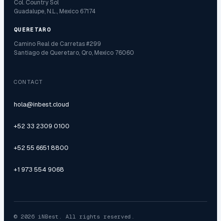
Col. Country Sol
Guadalupe, N.L., Mexico 67174
QUERETARO
Camino Real de Carretas #299
Santiago de Queretaro, Qro, Mexico 76060
CONTACT
hola@inbest.cloud
+52 33 2309 0100
+52 55 6651 8800
+1 973 554 9068
© 2026 iNBest. All rights reserved.