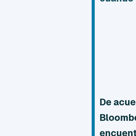
De acue
Bloombe
encuent