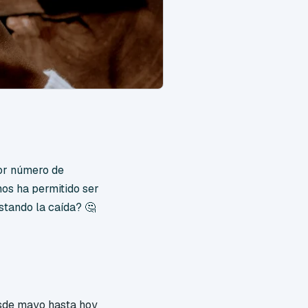
yor número de
os ha permitido ser
stando la caída? 🤔
esde mayo hasta hoy