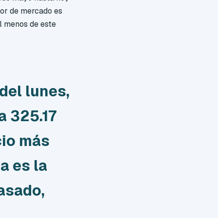
or de mercado es
al menos de este
 del lunes,
a 325.17
cio más
a es la
pasado,
.