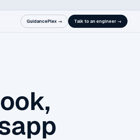
GuidancePlex →
Talk to an engineer →
ook,
tsapp