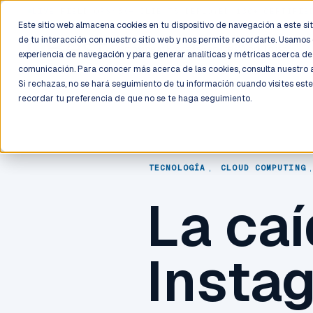
LIVE
/
FIELD OPS
/
3K+ CLIENTS DEPLOYED
/
130+ CERTIFIE
Este sitio web almacena cookies en tu dispositivo de navegación a este siti
de tu interacción con nuestro sitio web y nos permite recordarte. Usamos 
Deployment
Process
Services
Work
Trust
experiencia de navegación y para generar analíticas y métricas acerca de 
comunicación. Para conocer más acerca de las cookies, consulta nuestro
Si rechazas, no se hará seguimiento de tu información cuando visites este
recordar tu preferencia de que no se te haga seguimiento.
TECNOLOGÍA
,
CLOUD COMPUTING
La ca
Insta