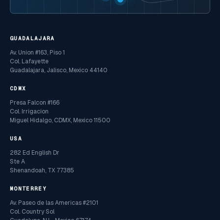
GUADALAJARA
Av. Union #163, Piso 1
Col. Lafayette
Guadalajara, Jalisco, Mexico 44140
CDMX
Presa Falcon #166
Col. Irrigacion
Miguel Hidalgo, CDMX, Mexico 11500
USA
282 Ed English Dr
Ste A
Shenandoah, TX 77385
MONTERREY
Av. Paseo de las Americas #2101
Col. Country Sol