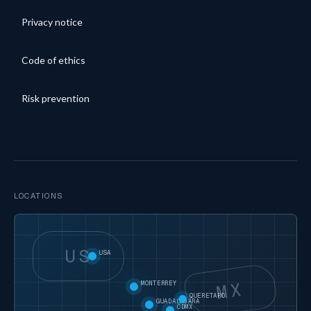
Privacy notice
Code of ethics
Risk prevention
LOCATIONS
US
USA
MX
MONTERREY
QUERETARO
GUADALAJARA
CDMX