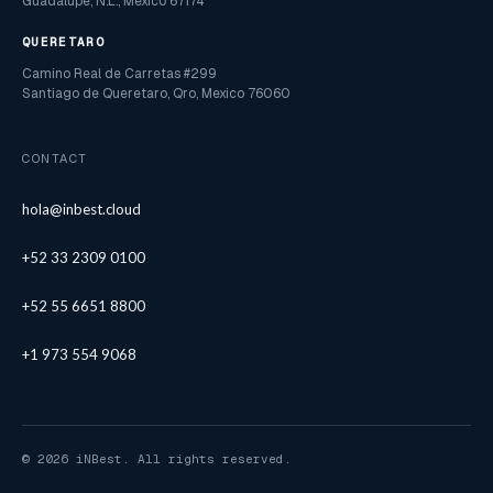
Guadalupe, N.L., Mexico 67174
QUERETARO
Camino Real de Carretas #299
Santiago de Queretaro, Qro, Mexico 76060
CONTACT
hola@inbest.cloud
+52 33 2309 0100
+52 55 6651 8800
+1 973 554 9068
© 2026 iNBest. All rights reserved.