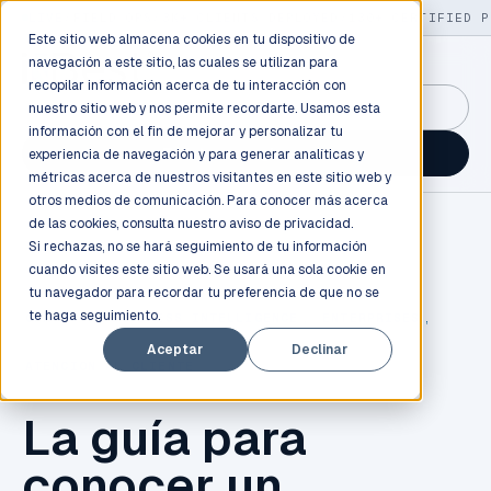
LIVE
/
FIELD OPS
/
3K+ CLIENTS DEPLOYED
/
130+ CERTIFIED P
Este sitio web almacena cookies en tu dispositivo de
navegación a este sitio, las cuales se utilizan para
recopilar información acerca de tu interacción con
GuidancePlex →
nuestro sitio web y nos permite recordarte. Usamos esta
información con el fin de mejorar y personalizar tu
Talk to an engineer →
experiencia de navegación y para generar analíticas y
métricas acerca de nuestros visitantes en este sitio web y
otros medios de comunicación. Para conocer más acerca
de las cookies, consulta nuestro
aviso de privacidad.
Si rechazas, no se hará seguimiento de tu información
cuando visites este sitio web. Se usará una sola cookie en
tu navegador para recordar tu preferencia de que no se
te haga seguimiento.
CHATBOT
,
BUSINESS INTELLIGENCE
,
ENTERPRISES
,
Aceptar
Declinar
ATENCION AL CLIENTE
La guía para
conocer un