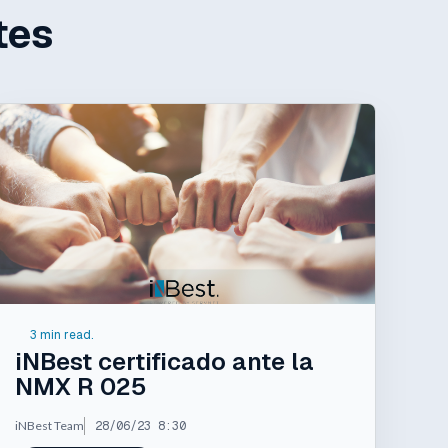
tes
3 min read.
iNBest certificado ante la
NMX R 025
iNBest Team
28/06/23 8:30