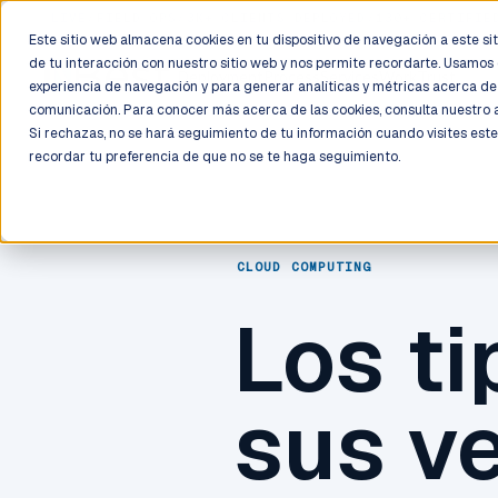
LIVE
/
FIELD OPS
/
3K+ CLIENTS DEPLOYED
/
130+ CERTIFIE
Este sitio web almacena cookies en tu dispositivo de navegación a este siti
de tu interacción con nuestro sitio web y nos permite recordarte. Usamos 
Deployment
Process
Services
Work
Trust
experiencia de navegación y para generar analíticas y métricas acerca de 
comunicación. Para conocer más acerca de las cookies, consulta nuestro
Si rechazas, no se hará seguimiento de tu información cuando visites este
recordar tu preferencia de que no se te haga seguimiento.
CLOUD COMPUTING
Los ti
sus v