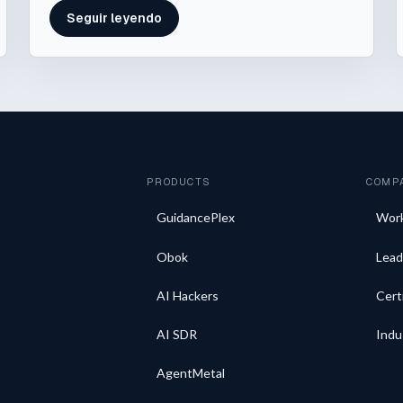
Seguir leyendo
PRODUCTS
COMP
GuidancePlex
Wor
Obok
Lead
AI Hackers
Cert
AI SDR
Indu
AgentMetal