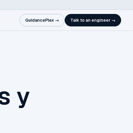
GuidancePlex →
Talk to an engineer →
s y