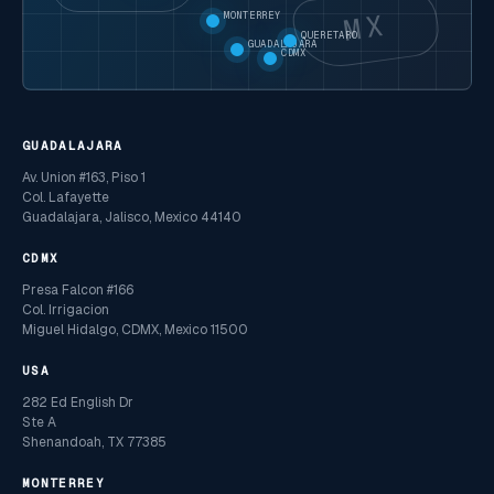
MX
MONTERREY
QUERETARO
GUADALAJARA
CDMX
GUADALAJARA
Av. Union #163, Piso 1
Col. Lafayette
Guadalajara, Jalisco, Mexico 44140
CDMX
Presa Falcon #166
Col. Irrigacion
Miguel Hidalgo, CDMX, Mexico 11500
USA
282 Ed English Dr
Ste A
Shenandoah, TX 77385
MONTERREY