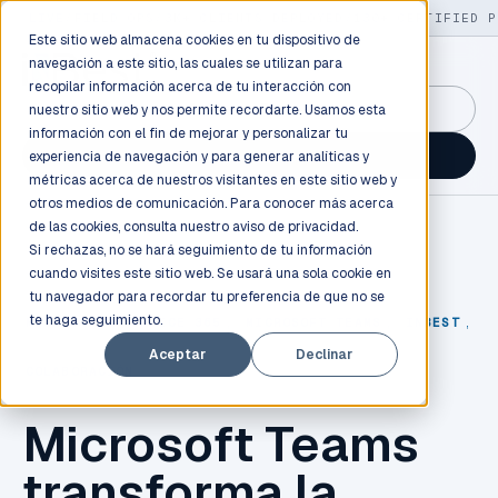
LIVE
/
FIELD OPS
/
3K+ CLIENTS DEPLOYED
/
130+ CERTIFIED P
Este sitio web almacena cookies en tu dispositivo de
navegación a este sitio, las cuales se utilizan para
recopilar información acerca de tu interacción con
GuidancePlex →
nuestro sitio web y nos permite recordarte. Usamos esta
información con el fin de mejorar y personalizar tu
Talk to an engineer →
experiencia de navegación y para generar analíticas y
métricas acerca de nuestros visitantes en este sitio web y
otros medios de comunicación. Para conocer más acerca
de las cookies, consulta nuestro
aviso de privacidad.
Si rechazas, no se hará seguimiento de tu información
cuando visites este sitio web. Se usará una sola cookie en
tu navegador para recordar tu preferencia de que no se
te haga seguimiento.
MICROSOFT
,
OFFICE 365
,
MICROSOFT TEAMS
,
INBEST
,
Aceptar
Declinar
COLABORACIÓN
Microsoft Teams
transforma la