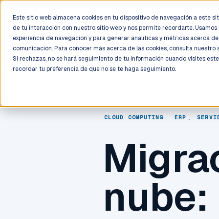
LIVE
/
FIELD OPS
/
3K+ CLIENTS DEPLOYED
/
130+ CERTIFIE
Este sitio web almacena cookies en tu dispositivo de navegación a este siti
de tu interacción con nuestro sitio web y nos permite recordarte. Usamos 
Deployment
Process
Services
Work
Trust
experiencia de navegación y para generar analíticas y métricas acerca de 
comunicación. Para conocer más acerca de las cookies, consulta nuestro
Si rechazas, no se hará seguimiento de tu información cuando visites este
recordar tu preferencia de que no se te haga seguimiento.
CLOUD COMPUTING
,
ERP
,
SERVI
Migra
nube: 