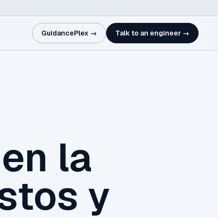
GuidancePlex →
Talk to an engineer →
en la
stos y