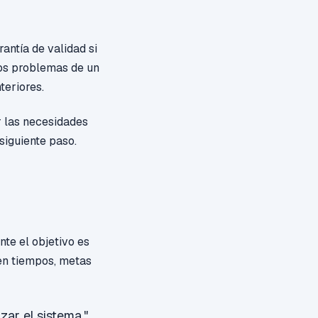
antía de validad si
os problemas de un
teriores.
ar las necesidades
siguiente paso.
te el objetivo es
en tiempos, metas
zar el sistema."