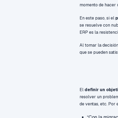
momento de hacer u
En este paso, si el
p
se
resuelve con nub
ERP es la resistenci
Al tomar la decisión
que se pueden satis
El
definir un objet
resolver un proble
de ventas, etc. Por
“Con la migrac