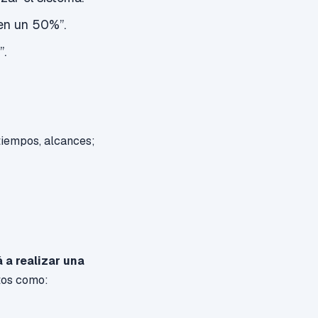
en un 50%”.
”.
tiempos, alcances;
 a realizar una
ctos como: