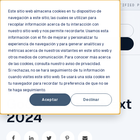
LIVE
/
FIELD OPS
/
3K+ CLIENTS DEPLOYED
/
130+ CERTIFIED P
Este sitio web almacena cookies en tu dispositivo de
navegación a este sitio, las cuales se utilizan para
recopilar información acerca de tu interacción con
GuidancePlex →
nuestro sitio web y nos permite recordarte. Usamos esta
información con el fin de mejorar y personalizar tu
Talk to an engineer →
experiencia de navegación y para generar analíticas y
métricas acerca de nuestros visitantes en este sitio web y
otros medios de comunicación. Para conocer más acerca
de las cookies, consulta nuestro
aviso de privacidad.
Si rechazas, no se hará seguimiento de tu información
cuando visites este sitio web. Se usará una sola cookie en
tu navegador para recordar tu preferencia de que no se
Novedades del
te haga seguimiento.
Google Cloud Next
Aceptar
Declinar
2024