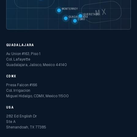
MX
MONTERREY
QUERETARO
GUADALAJARA
CDMX
GUADALAJARA
Av. Union #163, Piso 1
Col. Lafayette
Guadalajara, Jalisco, Mexico 44140
CDMX
Presa Falcon #166
Col. Irrigacion
Miguel Hidalgo, CDMX, Mexico 11500
USA
282 Ed English Dr
Ste A
Shenandoah, TX 77385