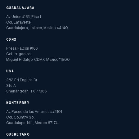
GUADALAJARA
Av. Union #163, Piso 1
Col. Lafayette
Guadalajara, Jalisco, Mexico 44140
CDMX
Presa Falcon #166
Col. Irrigacion
Miguel Hidalgo, CDMX, Mexico 11500
USA
282 Ed English Dr
Ste A
Shenandoah, TX 77385
MONTERREY
Av. Paseo de las Americas #2101
Col. Country Sol
Guadalupe, N.L., Mexico 67174
QUERETARO