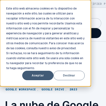
LIVE
/
FIELD OPS
/
3K+ CLIENTS DEPLOYED
/
130+ CERTIFIED P
Este sitio web almacena cookies en tu dispositivo de
navegación a este sitio, las cuales se utilizan para
recopilar información acerca de tu interacción con
GuidancePlex →
nuestro sitio web y nos permite recordarte. Usamos esta
información con el fin de mejorar y personalizar tu
Talk to an engineer →
experiencia de navegación y para generar analíticas y
métricas acerca de nuestros visitantes en este sitio web y
otros medios de comunicación. Para conocer más acerca
de las cookies, consulta nuestro
aviso de privacidad.
Si rechazas, no se hará seguimiento de tu información
cuando visites este sitio web. Se usará una sola cookie en
tu navegador para recordar tu preferencia de que no se
te haga seguimiento.
CLOUD COMPUTING
,
INNOVACIÓN
,
TENDENCIA
,
Aceptar
Declinar
GOOGLE CLOUD
,
INTELIGENCIA ARTIFICIAL
,
GOOGLE WORKSPACE
,
GOOGLE DRIVE
,
2023
La nube de Google