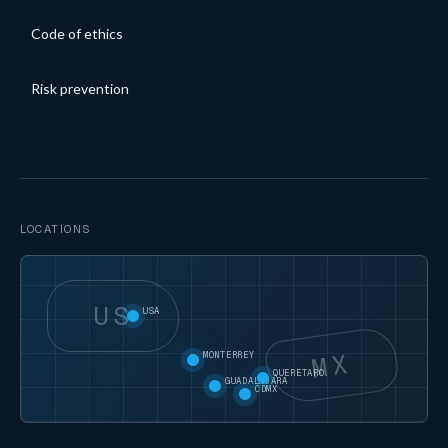
Code of ethics
Risk prevention
LOCATIONS
US
USA
MX
MONTERREY
QUERETARO
GUADALAJARA
CDMX