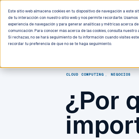
LIVE
/
FIELD OPS
/
3K+ CLIENTS DEPLOYED
/
130+ CERTIFIE
Este sitio web almacena cookies en tu dispositivo de navegación a este siti
de tu interacción con nuestro sitio web y nos permite recordarte. Usamos 
Deployment
Process
Services
Work
Trust
experiencia de navegación y para generar analíticas y métricas acerca de 
comunicación. Para conocer más acerca de las cookies, consulta nuestro
Si rechazas, no se hará seguimiento de tu información cuando visites este
recordar tu preferencia de que no se te haga seguimiento.
CLOUD COMPUTING
,
NEGOCIOS
¿Por 
import