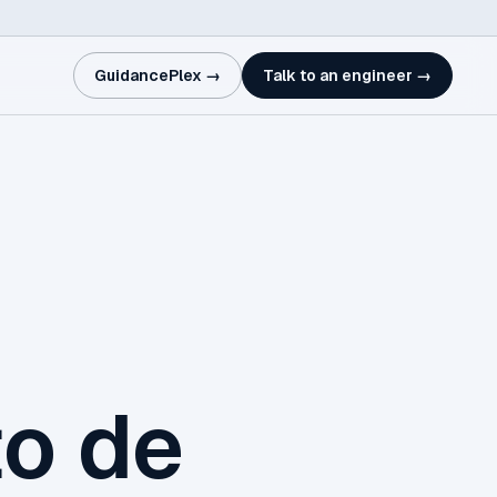
GuidancePlex →
Talk to an engineer →
to de