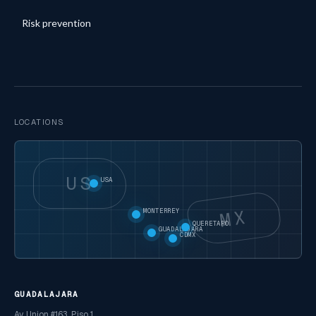
Risk prevention
LOCATIONS
US
USA
MX
MONTERREY
QUERETARO
GUADALAJARA
CDMX
GUADALAJARA
Av. Union #163, Piso 1