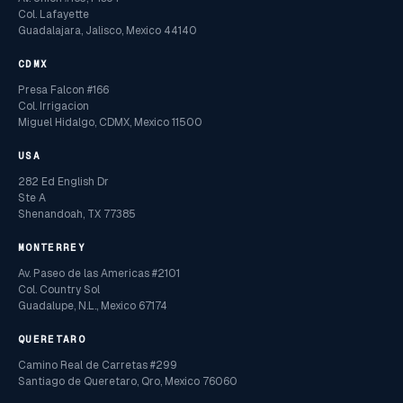
Col. Lafayette
Guadalajara, Jalisco, Mexico 44140
CDMX
Presa Falcon #166
Col. Irrigacion
Miguel Hidalgo, CDMX, Mexico 11500
USA
282 Ed English Dr
Ste A
Shenandoah, TX 77385
MONTERREY
Av. Paseo de las Americas #2101
Col. Country Sol
Guadalupe, N.L., Mexico 67174
QUERETARO
Camino Real de Carretas #299
Santiago de Queretaro, Qro, Mexico 76060