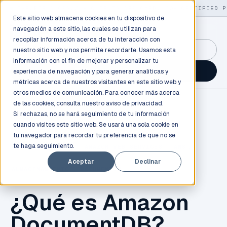
LIVE
/
FIELD OPS
/
3K+ CLIENTS DEPLOYED
/
130+ CERTIFIED P
Este sitio web almacena cookies en tu dispositivo de
navegación a este sitio, las cuales se utilizan para
recopilar información acerca de tu interacción con
GuidancePlex →
nuestro sitio web y nos permite recordarte. Usamos esta
información con el fin de mejorar y personalizar tu
Talk to an engineer →
experiencia de navegación y para generar analíticas y
métricas acerca de nuestros visitantes en este sitio web y
otros medios de comunicación. Para conocer más acerca
de las cookies, consulta nuestro
aviso de privacidad.
Si rechazas, no se hará seguimiento de tu información
cuando visites este sitio web. Se usará una sola cookie en
tu navegador para recordar tu preferencia de que no se
te haga seguimiento.
CLOUD COMPUTING
,
AMAZON WEB SERVICES
,
AWS
,
Aceptar
Declinar
ALMACENAMIENTO
,
DOCUMENTDB
¿Qué es Amazon
DocumentDB?