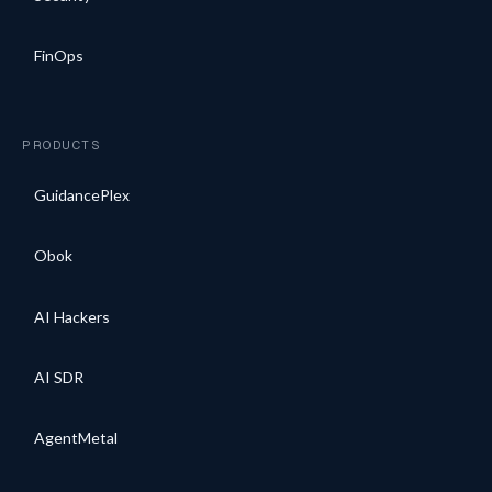
FinOps
PRODUCTS
GuidancePlex
Obok
AI Hackers
AI SDR
AgentMetal