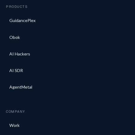
PRODUCTS
GuidancePlex
Obok
AI Hackers
AI SDR
AgentMetal
COMPANY
Work