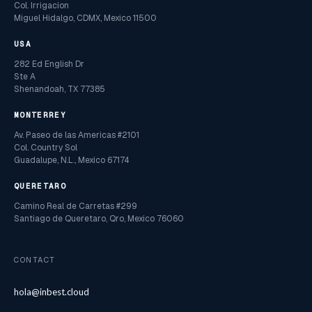
Col. Irrigacion
Miguel Hidalgo, CDMX, Mexico 11500
USA
282 Ed English Dr
Ste A
Shenandoah, TX 77385
MONTERREY
Av. Paseo de las Americas #2101
Col. Country Sol
Guadalupe, N.L., Mexico 67174
QUERETARO
Camino Real de Carretas #299
Santiago de Queretaro, Qro, Mexico 76060
CONTACT
hola@inbest.cloud