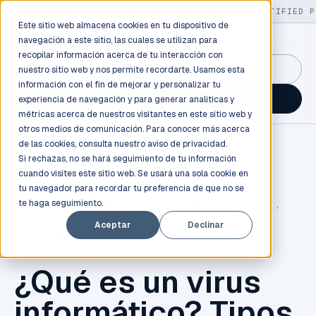
LIVE
/
FIELD OPS
/
3K+ CLIENTS DEPLOYED
/
130+ CERTIFIED P
Este sitio web almacena cookies en tu dispositivo de
navegación a este sitio, las cuales se utilizan para
recopilar información acerca de tu interacción con
GuidancePlex →
nuestro sitio web y nos permite recordarte. Usamos esta
información con el fin de mejorar y personalizar tu
Talk to an engineer →
experiencia de navegación y para generar analíticas y
métricas acerca de nuestros visitantes en este sitio web y
otros medios de comunicación. Para conocer más acerca
de las cookies, consulta nuestro
aviso de privacidad.
Si rechazas, no se hará seguimiento de tu información
cuando visites este sitio web. Se usará una sola cookie en
tu navegador para recordar tu preferencia de que no se
te haga seguimiento.
NUBE
,
AWS
,
CIBER SEGURIDAD
,
MULTICLOUD
,
AI
,
Aceptar
Declinar
DATA
,
VIRUS
¿Qué es un virus
informático? Tipos