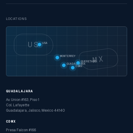
LOCATIONS
US
USA
MX
MONTERREY
QUERETARO
GUADALAJARA
CDMX
GUADALAJARA
Av. Union #163, Piso 1
Col. Lafayette
Guadalajara, Jalisco, Mexico 44140
CDMX
Presa Falcon #166