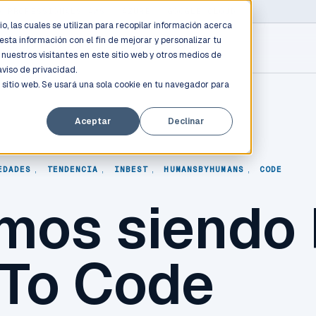
D PROFESSIONALS
/
AWS / AZURE / GOOGLE CLOUD
o, las cuales se utilizan para recopilar información acerca
esta información con el fin de mejorar y personalizar tu
nuestros visitantes en este sitio web y otros medios de
aviso de privacidad.
 sitio web. Se usará una sola cookie en tu navegador para
Aceptar
Declinar
EDADES
,
TENDENCIA
,
INBEST
,
HUMANSBYHUMANS
,
CODE
mos siendo 
 To Code