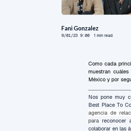
Fani Gonzalez
9/01/23 9:00
1 min read.
Como cada princi
muestran cuáles 
México y
por seg
Nos pone muy co
Best Place To Co
agencia de rela
para
reconocer a
colaborar en las á