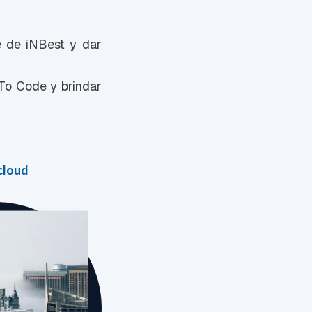
e de iNBest y dar
To Code y brindar
cloud