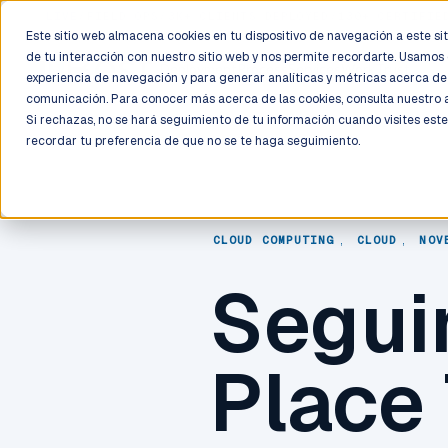
LIVE
/
FIELD OPS
/
3K+ CLIENTS DEPLOYED
/
130+ CERTIFIE
Este sitio web almacena cookies en tu dispositivo de navegación a este siti
de tu interacción con nuestro sitio web y nos permite recordarte. Usamos 
Deployment
Process
Services
Work
Trust
experiencia de navegación y para generar analíticas y métricas acerca de 
comunicación. Para conocer más acerca de las cookies, consulta nuestro
Si rechazas, no se hará seguimiento de tu información cuando visites este
recordar tu preferencia de que no se te haga seguimiento.
CLOUD COMPUTING
,
CLOUD
,
NOV
Segui
Place