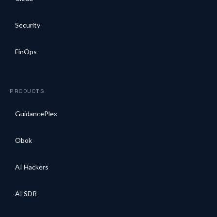
Security
FinOps
PRODUCTS
GuidancePlex
Obok
AI Hackers
AI SDR