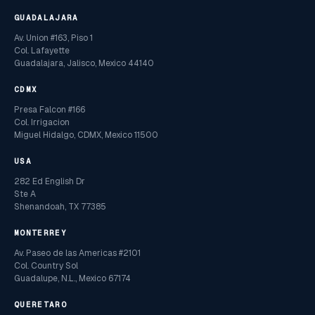
GUADALAJARA
Av. Union #163, Piso 1
Col. Lafayette
Guadalajara, Jalisco, Mexico 44140
CDMX
Presa Falcon #166
Col. Irrigacion
Miguel Hidalgo, CDMX, Mexico 11500
USA
282 Ed English Dr
Ste A
Shenandoah, TX 77385
MONTERREY
Av. Paseo de las Americas #2101
Col. Country Sol
Guadalupe, N.L., Mexico 67174
QUERETARO