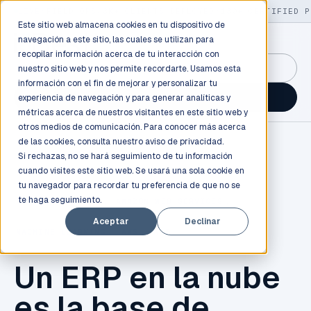
LIVE
/
FIELD OPS
/
3K+ CLIENTS DEPLOYED
/
130+ CERTIFIED P
Este sitio web almacena cookies en tu dispositivo de
navegación a este sitio, las cuales se utilizan para
recopilar información acerca de tu interacción con
GuidancePlex →
nuestro sitio web y nos permite recordarte. Usamos esta
información con el fin de mejorar y personalizar tu
Talk to an engineer →
experiencia de navegación y para generar analíticas y
métricas acerca de nuestros visitantes en este sitio web y
otros medios de comunicación. Para conocer más acerca
de las cookies, consulta nuestro
aviso de privacidad.
Si rechazas, no se hará seguimiento de tu información
cuando visites este sitio web. Se usará una sola cookie en
tu navegador para recordar tu preferencia de que no se
te haga seguimiento.
CLOUD COMPUTING
,
AMAZON WEB SERVICES
,
Aceptar
Declinar
MACHINE LEARNING
,
AWS
,
A.I.
Un ERP en la nube
es la base de