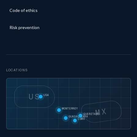
Code of ethics
Risk prevention
LOCATIONS
US
USA
MX
MONTERREY
QUERETARO
GUADALAJARA
CDMX