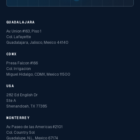
GUADALAJARA
Av. Union #163, Piso 1
Col. Lafayette
Guadalajara, Jalisco, Mexico 44140
CDMX
Presa Falcon #166
Col. Irrigacion
Miguel Hidalgo, CDMX, Mexico 11500
USA
282 Ed English Dr
Ste A
Shenandoah, TX 77385
MONTERREY
Av. Paseo de las Americas #2101
Col. Country Sol
Guadalupe, N.L., Mexico 67174