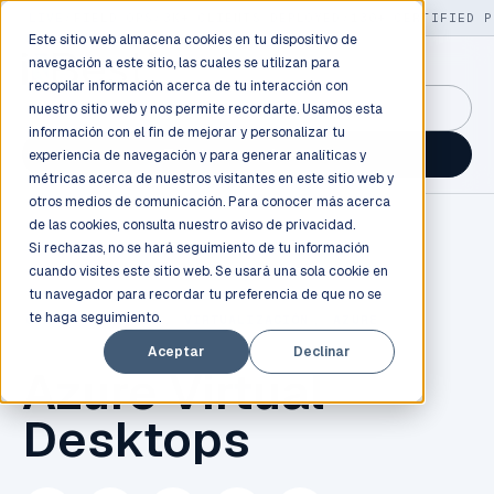
LIVE
/
FIELD OPS
/
3K+ CLIENTS DEPLOYED
/
130+ CERTIFIED P
Este sitio web almacena cookies en tu dispositivo de
navegación a este sitio, las cuales se utilizan para
recopilar información acerca de tu interacción con
GuidancePlex →
nuestro sitio web y nos permite recordarte. Usamos esta
información con el fin de mejorar y personalizar tu
Talk to an engineer →
experiencia de navegación y para generar analíticas y
métricas acerca de nuestros visitantes en este sitio web y
otros medios de comunicación. Para conocer más acerca
de las cookies, consulta nuestro
aviso de privacidad.
Si rechazas, no se hará seguimiento de tu información
cuando visites este sitio web. Se usará una sola cookie en
tu navegador para recordar tu preferencia de que no se
te haga seguimiento.
CLOUD COMPUTING
,
VIRTUALIZACIÓN
,
AZURE
Aceptar
Declinar
Azure Virtual
Desktops