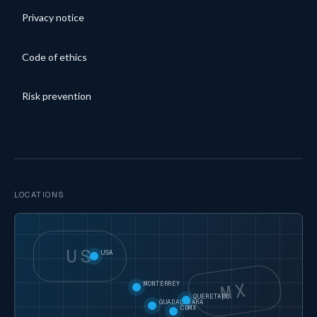
Privacy notice
Code of ethics
Risk prevention
LOCATIONS
US
USA
MX
MONTERREY
QUERETARO
GUADALAJARA
CDMX