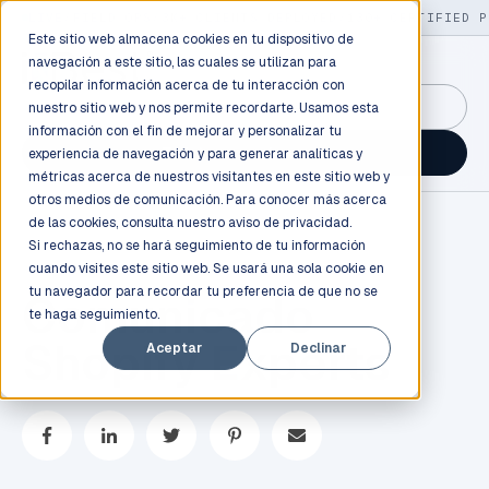
LIVE
/
FIELD OPS
/
3K+ CLIENTS DEPLOYED
/
130+ CERTIFIED P
Este sitio web almacena cookies en tu dispositivo de
navegación a este sitio, las cuales se utilizan para
recopilar información acerca de tu interacción con
GuidancePlex →
nuestro sitio web y nos permite recordarte. Usamos esta
información con el fin de mejorar y personalizar tu
Talk to an engineer →
experiencia de navegación y para generar analíticas y
métricas acerca de nuestros visitantes en este sitio web y
otros medios de comunicación. Para conocer más acerca
de las cookies, consulta nuestro
aviso de privacidad.
Si rechazas, no se hará seguimiento de tu información
cuando visites este sitio web. Se usará una sola cookie en
tu navegador para recordar tu preferencia de que no se
Comunicado
te haga seguimiento.
Shopify Experts
Aceptar
Declinar