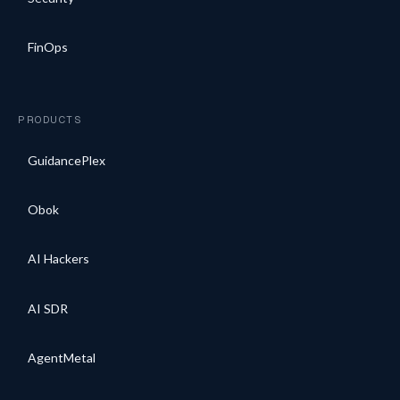
FinOps
PRODUCTS
GuidancePlex
Obok
AI Hackers
AI SDR
AgentMetal