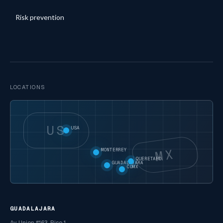
Risk prevention
LOCATIONS
US
USA
MX
MONTERREY
QUERETARO
GUADALAJARA
CDMX
GUADALAJARA
Av. Union #163, Piso 1