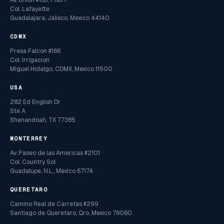
Col. Lafayette
Guadalajara, Jalisco, Mexico 44140
CDMX
Presa Falcon #166
Col. Irrigacion
Miguel Hidalgo, CDMX, Mexico 11500
USA
282 Ed English Dr
Ste A
Shenandoah, TX 77385
MONTERREY
Av. Paseo de las Americas #2101
Col. Country Sol
Guadalupe, N.L., Mexico 67174
QUERETARO
Camino Real de Carretas #299
Santiago de Queretaro, Qro, Mexico 76060