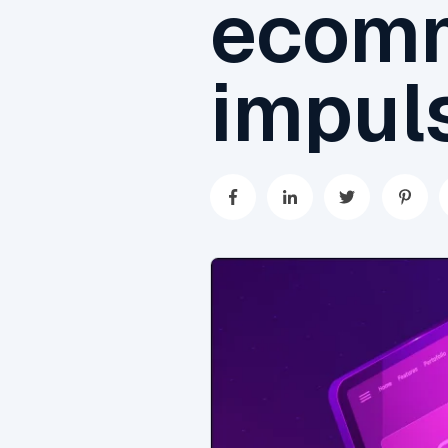
ecomm
impul