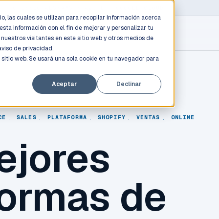
D PROFESSIONALS
/
AWS / AZURE / GOOGLE CLOUD
o, las cuales se utilizan para recopilar información acerca
esta información con el fin de mejorar y personalizar tu
nuestros visitantes en este sitio web y otros medios de
aviso de privacidad.
 sitio web. Se usará una sola cookie en tu navegador para
Aceptar
Declinar
CE
,
SALES
,
PLATAFORMA
,
SHOPIFY
,
VENTAS
,
ONLINE
ejores
formas de