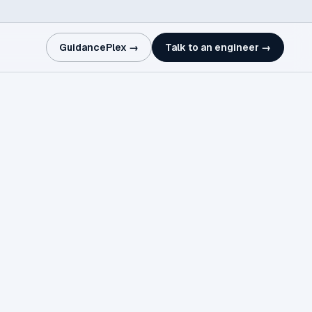
GuidancePlex →
Talk to an engineer →