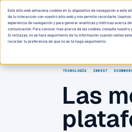
LIVE
/
FIELD OPS
/
3K+ CLIENTS DEPLOYED
/
130+ CERTIFIE
Este sitio web almacena cookies en tu dispositivo de navegación a este siti
de tu interacción con nuestro sitio web y nos permite recordarte. Usamos 
Deployment
Process
Services
Work
Trust
experiencia de navegación y para generar analíticas y métricas acerca de 
comunicación. Para conocer más acerca de las cookies, consulta nuestro
Si rechazas, no se hará seguimiento de tu información cuando visites este
recordar tu preferencia de que no se te haga seguimiento.
TECNOLOGÍA
,
INBEST
,
ECOMMER
Las m
plata