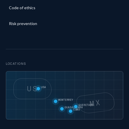
Code of ethics
Risk prevention
LOCATIONS
US
USA
MX
MONTERREY
QUERETARO
GUADALAJARA
CDMX