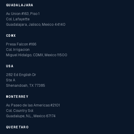
GUADALAJARA
Av. Union #163, Piso 1
Col. Lafayette
Guadalajara, Jalisco, Mexico 44140
CDMX
Presa Falcon #166
Col. Irrigacion
Miguel Hidalgo, CDMX, Mexico 11500
USA
282 Ed English Dr
Ste A
Shenandoah, TX 77385
MONTERREY
Av. Paseo de las Americas #2101
Col. Country Sol
Guadalupe, N.L., Mexico 67174
QUERETARO