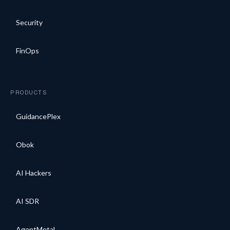
Security
FinOps
PRODUCTS
GuidancePlex
Obok
AI Hackers
AI SDR
AgentMetal