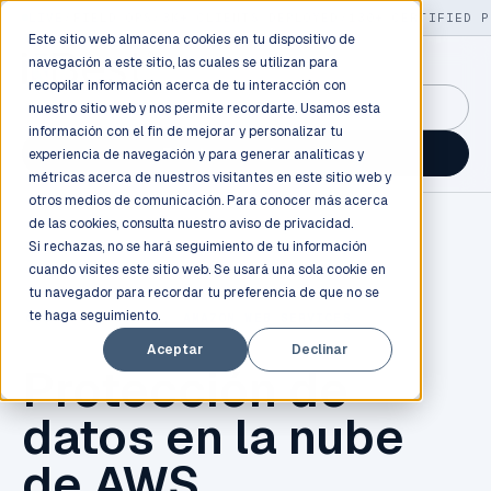
LIVE
/
FIELD OPS
/
3K+ CLIENTS DEPLOYED
/
130+ CERTIFIED P
Este sitio web almacena cookies en tu dispositivo de
navegación a este sitio, las cuales se utilizan para
recopilar información acerca de tu interacción con
GuidancePlex →
nuestro sitio web y nos permite recordarte. Usamos esta
información con el fin de mejorar y personalizar tu
Talk to an engineer →
experiencia de navegación y para generar analíticas y
métricas acerca de nuestros visitantes en este sitio web y
otros medios de comunicación. Para conocer más acerca
de las cookies, consulta nuestro
aviso de privacidad.
Si rechazas, no se hará seguimiento de tu información
cuando visites este sitio web. Se usará una sola cookie en
tu navegador para recordar tu preferencia de que no se
te haga seguimiento.
CLOUD COMPUTING
,
AMAZON WEB SERVICES
Aceptar
Declinar
Protección de
datos en la nube
de AWS...