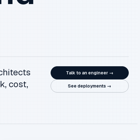
chitects
Talk to an engineer →
k, cost,
See deployments →