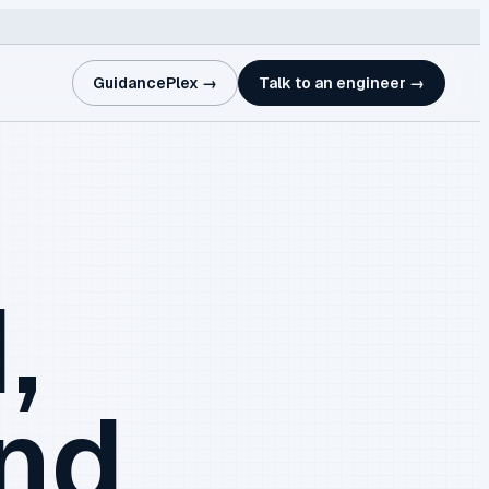
GuidancePlex →
Talk to an engineer →
,
and