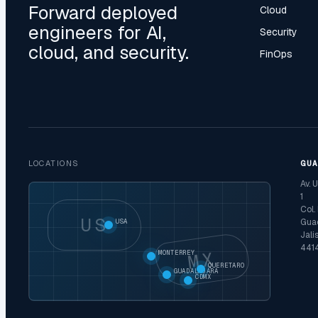
Forward deployed
Cloud
engineers for AI,
Security
cloud, and security.
FinOps
LOCATIONS
GU
Av. 
1
Col.
US
Guad
USA
Jali
441
MX
MONTERREY
QUERETARO
GUADALAJARA
CDMX