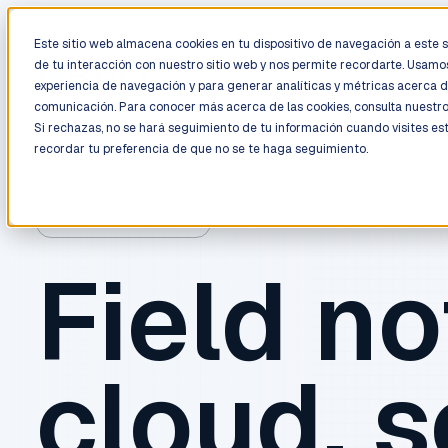
LIVE
/
FIELD OPS
/
3K+ CLIENTS DEPLOYED
/
130+ CERTIFIE
Este sitio web almacena cookies en tu dispositivo de navegación a este si
de tu interacción con nuestro sitio web y nos permite recordarte. Usamos
Deployment
Process
Services
Work
Trust
experiencia de navegación y para generar analíticas y métricas acerca d
comunicación. Para conocer más acerca de las cookies, consulta nuestr
Si rechazas, no se hará seguimiento de tu información cuando visites es
recordar tu preferencia de que no se te haga seguimiento.
BLOG / FIELD NOTES
Field no
cloud, s