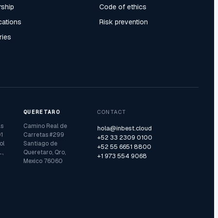
rship
Code of ethics
ications
Risk prevention
ries
QUERETARO
CONTACT
as
Camino Real de
hola@inbest.cloud
1
Carretas #299
+52 33 2309 0100
ol
Santiago de
+52 55 6651 8800
.,
Queretaro, Qro,
+1 973 554 9068
Mexico 76060