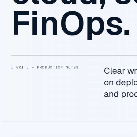
FinOps.
[ 001 ] - PRODUCTION NOTES
Clear wr
on deplo
and prod