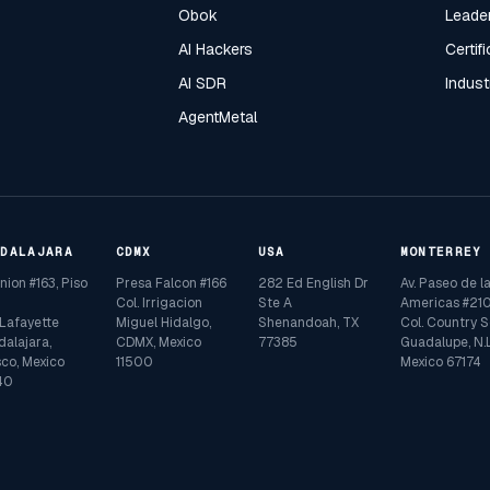
Obok
Leade
AI Hackers
Certif
AI SDR
Indust
AgentMetal
ADALAJARA
CDMX
USA
MONTERREY
Union #163, Piso
Presa Falcon #166
282 Ed English Dr
Av. Paseo de l
Col. Irrigacion
Ste A
Americas #210
 Lafayette
Miguel Hidalgo,
Shenandoah, TX
Col. Country S
alajara,
CDMX, Mexico
77385
Guadalupe, N.L
sco, Mexico
11500
Mexico 67174
40