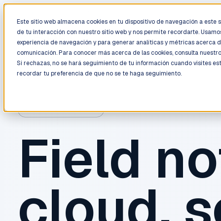
LIVE
/
FIELD OPS
/
3K+ CLIENTS DEPLOYED
/
130+ CERTIFIE
Este sitio web almacena cookies en tu dispositivo de navegación a este si
de tu interacción con nuestro sitio web y nos permite recordarte. Usamos
Deployment
Process
Services
Work
Trust
experiencia de navegación y para generar analíticas y métricas acerca d
comunicación. Para conocer más acerca de las cookies, consulta nuestr
Si rechazas, no se hará seguimiento de tu información cuando visites es
recordar tu preferencia de que no se te haga seguimiento.
BLOG / FIELD NOTES
Field no
cloud, s