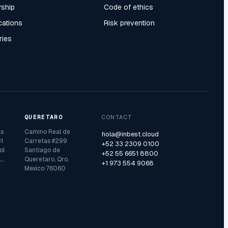
rship
Code of ethics
ications
Risk prevention
ries
QUERETARO
CONTACT
as
Camino Real de
hola@inbest.cloud
1
Carretas #299
+52 33 2309 0100
ol
Santiago de
+52 55 6651 8800
.,
Queretaro, Qro,
+1 973 554 9068
Mexico 76060