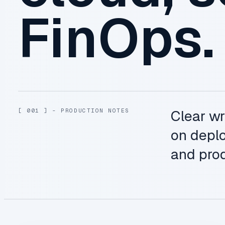
FinOps.
[ 001 ] - PRODUCTION NOTES
Clear wr
on deplo
and prod