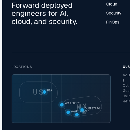
Forward deployed
Cloud
engineers for AI,
Security
cloud, and security.
FinOps
LOCATIONS
GU
Av. 
1
Col.
US
Guad
USA
Jali
441
MX
MONTERREY
QUERETARO
GUADALAJARA
CDMX