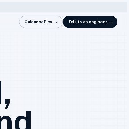
GuidancePlex →
Talk to an engineer →
,
and