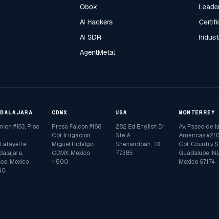
Obok
Leade
AI Hackers
Certif
AI SDR
Indust
AgentMetal
ADALAJARA
CDMX
USA
MONTERREY
Union #163, Piso
Presa Falcon #166
282 Ed English Dr
Av. Paseo de l
Col. Irrigacion
Ste A
Americas #210
 Lafayette
Miguel Hidalgo,
Shenandoah, TX
Col. Country S
alajara,
CDMX, Mexico
77385
Guadalupe, N.L
sco, Mexico
11500
Mexico 67174
40