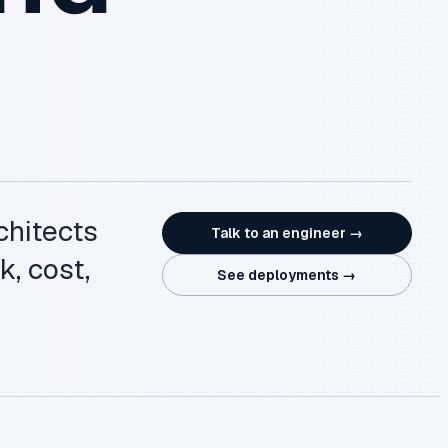
chitects
Talk to an engineer →
k, cost,
See deployments →